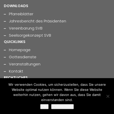
DOWNLOADS
Pfarreiblätter
Jahresbericht des Präsidenten
Vereinbarung SVB
Seelsorgekonzept SVB
QUICKLINKS
Homepage
Gottesdienste
Veranstaltungen
Kontakt
RECHTLICHES
Wir verwenden Cookies, um sicherzustellen, dass Sie unsere
© 2026 Seelsorgeverband Bernina
Website optimal nutzen können. Wenn Sie diese Website
Impressum
weiterhin nutzen, gehen wir davon aus, dass Sie damit
Datenschutzerklärung
einverstanden sind.
Ok
Datenschutz