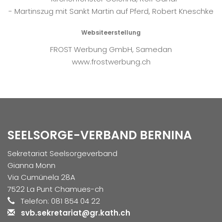
- Martinszug mit Sankt Martin auf Pferd, Robert Kneschke
Websiteerstellung
FROST Werbung GmbH, Samedan
www.frostwerbung.ch
SEELSORGE
-
VERBAND BERNINA
Sekretariat Seelsorgeverband
Gianna Monn
Via Cumünela 28A
7522 La Punt Chamues-ch
Telefon:
081 854 04 22
svb.sekretariat@gr.kath.ch